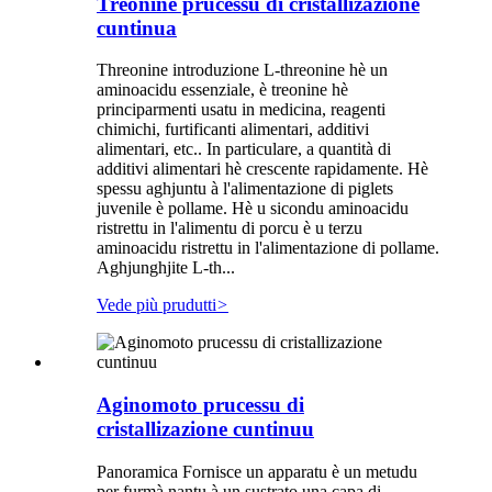
Treonine prucessu di cristallizazione
cuntinua
Threonine introduzione L-threonine hè un
aminoacidu essenziale, è treonine hè
principarmenti usatu in medicina, reagenti
chimichi, furtificanti alimentari, additivi
alimentari, etc.. In particulare, a quantità di
additivi alimentari hè crescente rapidamente. Hè
spessu aghjuntu à l'alimentazione di piglets
juvenile è pollame. Hè u sicondu aminoacidu
ristrettu in l'alimentu di porcu è u terzu
aminoacidu ristrettu in l'alimentazione di pollame.
Aghjunghjite L-th...
Vede più prudutti
>
Aginomoto prucessu di
cristallizazione cuntinuu
Panoramica Fornisce un apparatu è un metudu
per furmà nantu à un sustrato una capa di