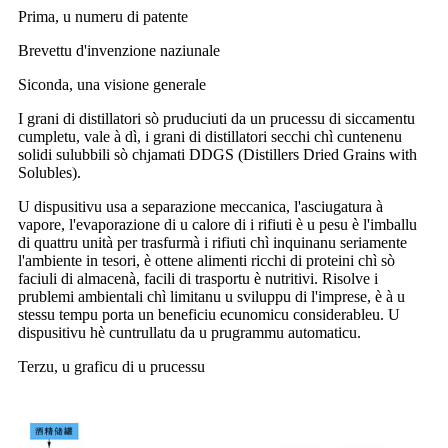
Prima, u numeru di patente
Brevettu d'invenzione naziunale
Siconda, una visione generale
I grani di distillatori sò pruduciuti da un prucessu di siccamentu
cumpletu, vale à dì, i grani di distillatori secchi chì cuntenenu
solidi sulubbili sò chjamati DDGS (Distillers Dried Grains with
Solubles).
U dispusitivu usa a separazione meccanica, l'asciugatura à
vapore, l'evaporazione di u calore di i rifiuti è u pesu è l'imballu
di quattru unità per trasfurmà i rifiuti chì inquinanu seriamente
l'ambiente in tesori, è ottene alimenti ricchi di proteini chì sò
faciuli di almacenà, facili di trasportu è nutritivi. Risolve i
prublemi ambientali chì limitanu u sviluppu di l'imprese, è à u
stessu tempu porta un beneficiu ecunomicu considerableu. U
dispusitivu hè cuntrullatu da u prugrammu automaticu.
Terzu, u graficu di u prucessu