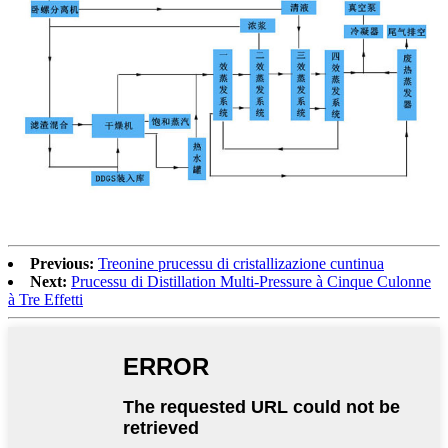
Previous:
Treonine prucessu di cristallizazione cuntinua
Next:
Prucessu di Distillation Multi-Pressure à Cinque Culonne
à Tre Effetti