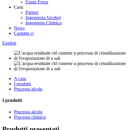
Equip Forza
Casu
Partner
Ingegneria Alcohol
Ingegneria Chimica
News
Cuntatta ci
English
A casa
I prudutti
Prucessu alcolu
I prudutti
Prucessu alcolu
Prucessu chimicu
Prudutti presentati