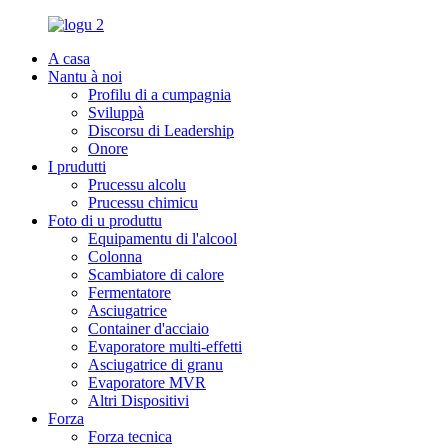
A casa
Nantu à noi
Profilu di a cumpagnia
Sviluppà
Discorsu di Leadership
Onore
I prudutti
Prucessu alcolu
Prucessu chimicu
Foto di u produttu
Equipamentu di l'alcool
Colonna
Scambiatore di calore
Fermentatore
Asciugatrice
Container d'acciaio
Evaporatore multi-effetti
Asciugatrice di granu
Evaporatore MVR
Altri Dispositivi
Forza
Forza tecnica