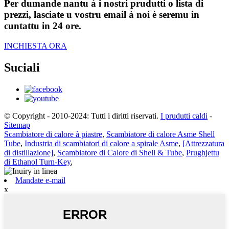
Per dumande nantu à i nostri prudutti o lista di
prezzi, lasciate u vostru email à noi è seremu in
cuntattu in 24 ore.
INCHIESTA ORA
Suciali
© Copyright - 2010-2024: Tutti i diritti riservati.
I prudutti caldi
-
Sitemap
Scambiatore di calore à piastre
,
Scambiatore di calore Asme Shell
Tube
,
Industria di scambiatori di calore a spirale Asme
,
[Attrezzatura
di distillazione]
,
Scambiatore di Calore di Shell & Tube
,
Prughjettu
di Ethanol Turn-Key
,
Mandate e-mail
x