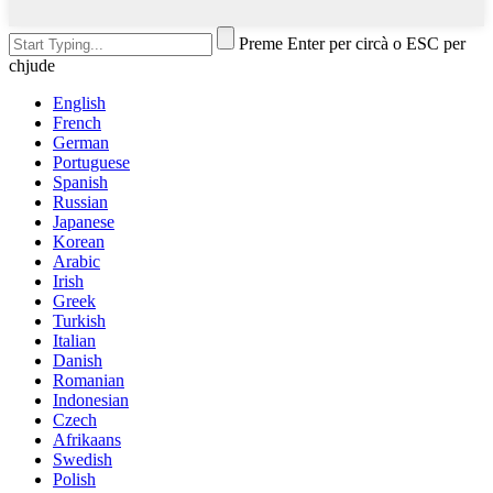
Preme Enter per circà o ESC per
chjude
English
French
German
Portuguese
Spanish
Russian
Japanese
Korean
Arabic
Irish
Greek
Turkish
Italian
Danish
Romanian
Indonesian
Czech
Afrikaans
Swedish
Polish