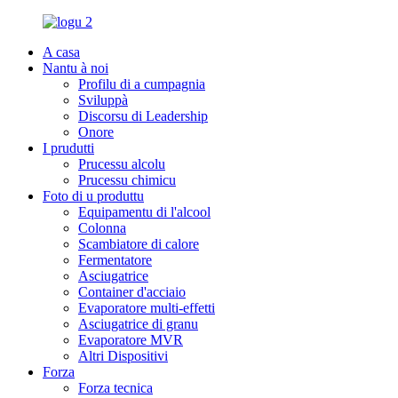
A casa
Nantu à noi
Profilu di a cumpagnia
Sviluppà
Discorsu di Leadership
Onore
I prudutti
Prucessu alcolu
Prucessu chimicu
Foto di u produttu
Equipamentu di l'alcool
Colonna
Scambiatore di calore
Fermentatore
Asciugatrice
Container d'acciaio
Evaporatore multi-effetti
Asciugatrice di granu
Evaporatore MVR
Altri Dispositivi
Forza
Forza tecnica