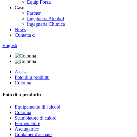
Equip Forza
Casu
Partner
Ingegneria Alcohol
Ingegneria Chimica
News
Cuntatta ci
English
A casa
Foto di u produttu
Colonna
Foto di u produttu
Equipamentu di l'alcool
Colonna
Scambiatore di calore
Fermentatore
Asciugatrice
Container d'acciaio