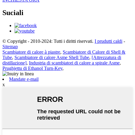
Suciali
© Copyright - 2010-2024: Tutti i diritti riservati.
I prudutti caldi
-
Sitemap
Scambiatore di calore à piastre
,
Scambiatore di Calore di Shell &
Tube
,
Scambiatore di calore Asme Shell Tube
,
[Attrezzatura di
distillazione]
,
Industria di scambiatori di calore a spirale Asme
,
Prughjettu di Ethanol Turn-Key
,
Mandate e-mail
x