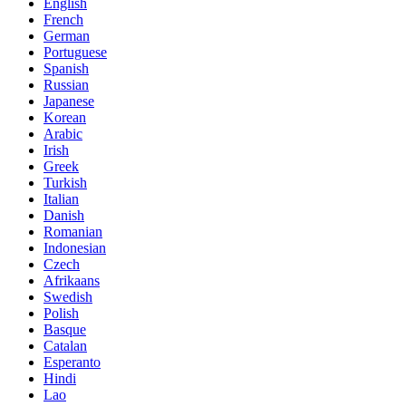
English
French
German
Portuguese
Spanish
Russian
Japanese
Korean
Arabic
Irish
Greek
Turkish
Italian
Danish
Romanian
Indonesian
Czech
Afrikaans
Swedish
Polish
Basque
Catalan
Esperanto
Hindi
Lao