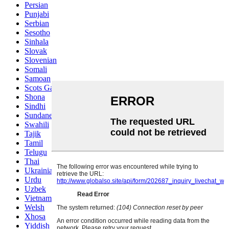
Persian
Punjabi
Serbian
Sesotho
Sinhala
Slovak
Slovenian
Somali
Samoan
Scots Gaelic
Shona
Sindhi
Sundanese
Swahili
Tajik
Tamil
Telugu
Thai
Ukrainian
Urdu
Uzbek
Vietnamese
Welsh
Xhosa
Yiddish