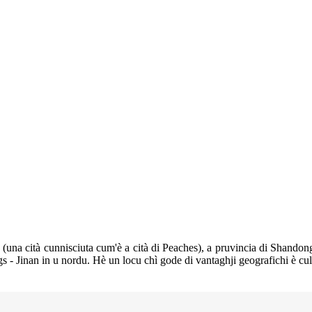
 cità cunnisciuta cum'è a cità di Peaches), a pruvincia di Shandong. 
s - Jinan in u nordu. Hè un locu chì gode di vantaghji geografichi è cul