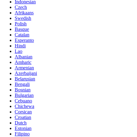
Indonesian
Czech
Afrikaans
Swedish
Polish
Basque
Catalan
Esperanto
Hindi
Lao
Albanian
Amharic
Armenian
Azerbaijani
Belarusian
Bengali
Bosnian
Bulgarian
Cebuano
Chichewa
Corsican
Croatian
Dutch
Estonian
Filipino