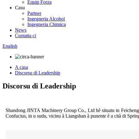
Equip Forza
Casu
Partner
Ingegneria Alcohol
Ingegneria Chimica
News
Cuntatta ci
English
A casa
Discorsu di Leadership
Discorsu di Leadership
Shandong JINTA Machinery Group Co., Ltd hè situatu in Feicheng (una
Confucius, in u sudu, vicinu à Liangshan à punente è a cità di Spring