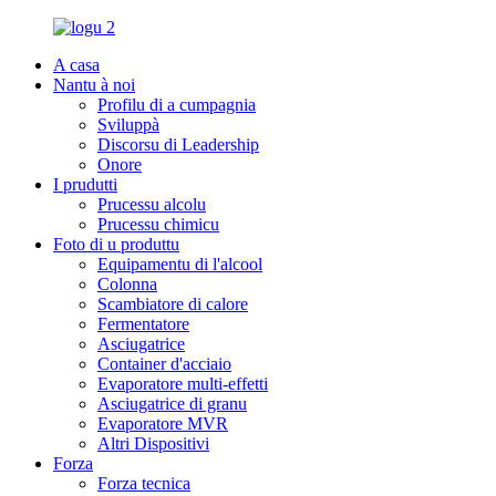
A casa
Nantu à noi
Profilu di a cumpagnia
Sviluppà
Discorsu di Leadership
Onore
I prudutti
Prucessu alcolu
Prucessu chimicu
Foto di u produttu
Equipamentu di l'alcool
Colonna
Scambiatore di calore
Fermentatore
Asciugatrice
Container d'acciaio
Evaporatore multi-effetti
Asciugatrice di granu
Evaporatore MVR
Altri Dispositivi
Forza
Forza tecnica