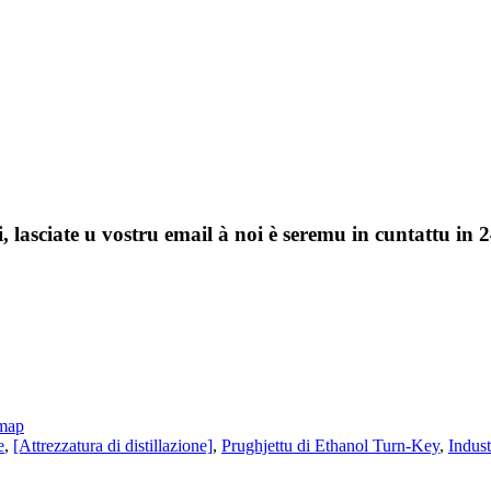
, lasciate u vostru email à noi è seremu in cuntattu in 2
emap
e
,
[Attrezzatura di distillazione]
,
Prughjettu di Ethanol Turn-Key
,
Indust