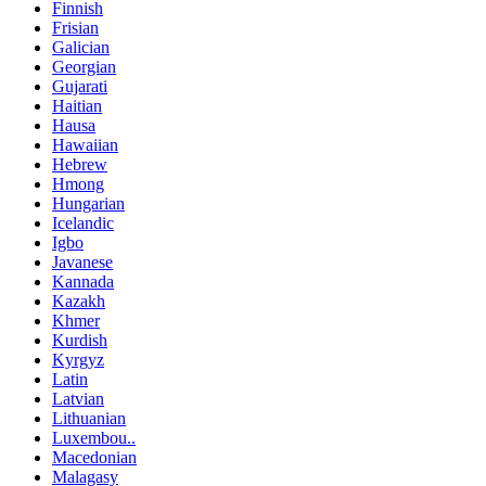
Finnish
Frisian
Galician
Georgian
Gujarati
Haitian
Hausa
Hawaiian
Hebrew
Hmong
Hungarian
Icelandic
Igbo
Javanese
Kannada
Kazakh
Khmer
Kurdish
Kyrgyz
Latin
Latvian
Lithuanian
Luxembou..
Macedonian
Malagasy