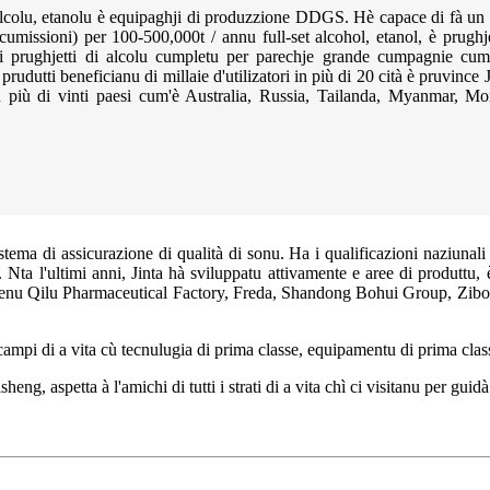
i alcolu, etanolu è equipaghji di produzzione DDGS. Hè capace di fà un 
 cumissioni) per 100-500,000t / annu full-set alcohol, etanol, è prugh
echji prughjetti di alcolu cumpletu per parechje grande cumpagnie cu
ti beneficianu di millaie d'utilizatori in più di 20 cità è pruvince 
 in più di vinti paesi cum'è Australia, Russia, Tailanda, Myanmar, Mo
ma di assicurazione di qualità di sonu. Ha i qualificazioni naziunali p
I. Nta l'ultimi anni, Jinta hà sviluppatu attivamente e aree di produtt
ncludenu Qilu Pharmaceutical Factory, Freda, Shandong Bohui Group, Zib
 campi di a vita cù tecnulugia di prima classe, equipamentu di prima clas
heng, aspetta à l'amichi di tutti i strati di a vita chì ci visitanu per guidà