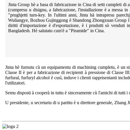
Jinta Group hè a basa di fabricazione in Cina di setti cumpleti d
(cumpresu u disignu, a fabricazione, l'installazione è a messa in
"prughjetti turn-key. In l'ultimi anni, Jinta hà intrapresu par
Wuliangye, Bozhou Gujinggong è Shandong Zhongxuan Group I prudut
diritti d'importazione è d'esportazione, è i prudutti sò venduti
Bangladesh. Hè salutatu cum'è a "Piramide" in Cina.
Jinta hè furnutu cù un equipamentu di machining cumpletu, è un siste
Classe II è per a fabricazione di recipienti à pressione di Classe II
furfural, furfuryl alcohol è cusì, induve i clienti rapprisentanti i
l'utilizatori.
Semu disposti à cooperà in tuttu è sinceramente cù l'amichi di tutti i
U presidente, u secretariu di u partitu è ​​u direttore generale, Zhang Jis