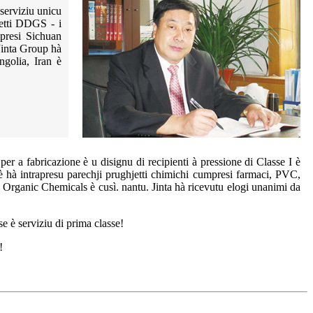
serviziu unicu
jetti DDGS - i
mpresi Sichuan
Jinta Group hà
ngolia, Iran è
er a fabricazione è u disignu di recipienti à pressione di Classe I è
u, è hà intrapresu parechji prughjetti chimichi cumpresi farmaci, PVC,
o Organic Chemicals è cusì. nantu. Jinta hà ricevutu elogi unanimi da
se è serviziu di prima classe!
!