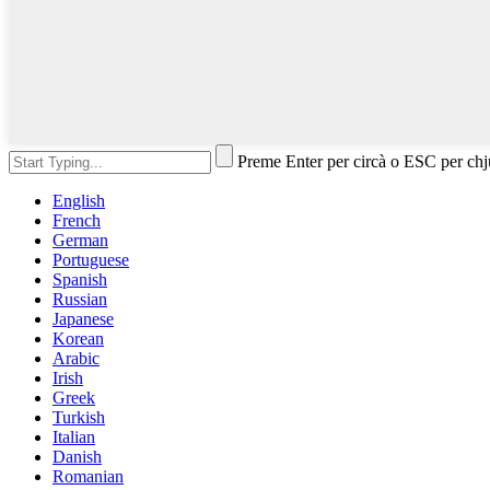
Preme Enter per circà o ESC per ch
English
French
German
Portuguese
Spanish
Russian
Japanese
Korean
Arabic
Irish
Greek
Turkish
Italian
Danish
Romanian