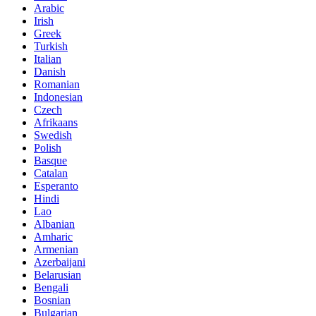
Arabic
Irish
Greek
Turkish
Italian
Danish
Romanian
Indonesian
Czech
Afrikaans
Swedish
Polish
Basque
Catalan
Esperanto
Hindi
Lao
Albanian
Amharic
Armenian
Azerbaijani
Belarusian
Bengali
Bosnian
Bulgarian