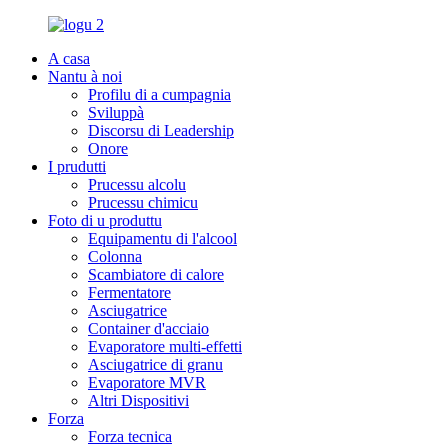
A casa
Nantu à noi
Profilu di a cumpagnia
Sviluppà
Discorsu di Leadership
Onore
I prudutti
Prucessu alcolu
Prucessu chimicu
Foto di u produttu
Equipamentu di l'alcool
Colonna
Scambiatore di calore
Fermentatore
Asciugatrice
Container d'acciaio
Evaporatore multi-effetti
Asciugatrice di granu
Evaporatore MVR
Altri Dispositivi
Forza
Forza tecnica