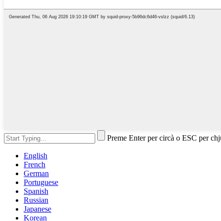
Preme Enter per circà o ESC per ch
English
French
German
Portuguese
Spanish
Russian
Japanese
Korean