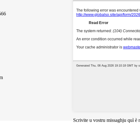
566
om
Scrivite u vostru missaghju quì è