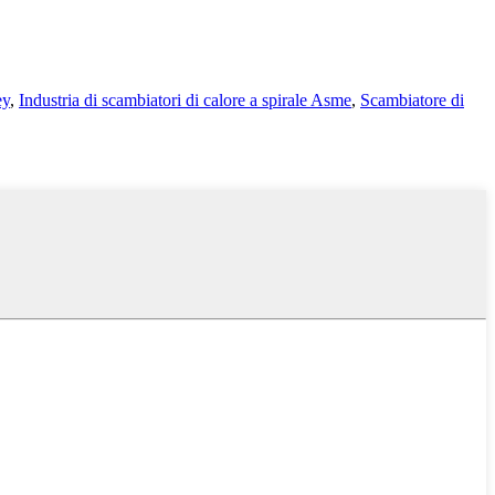
ey
,
Industria di scambiatori di calore a spirale Asme
,
Scambiatore di