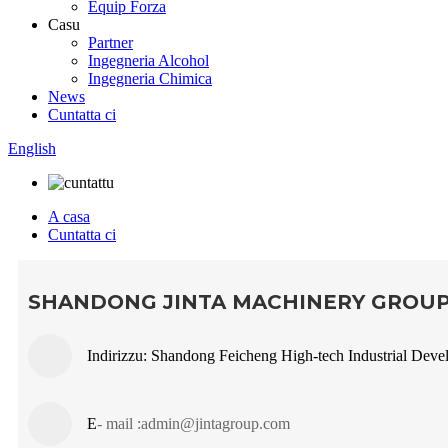
Equip Forza
Casu
Partner
Ingegneria Alcohol
Ingegneria Chimica
News
Cuntatta ci
English
A casa
Cuntatta ci
SHANDONG JINTA MACHINERY GROUP 
Indirizzu: Shandong Feicheng High-tech Industrial Dev
E
- mail :
admin@jintagroup.com